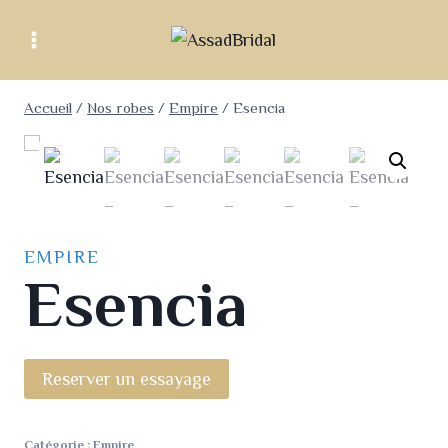
Accueil
/
Nos robes
/
Empire
/
Esencia
EMPIRE
Esencia
Reserver un essayage
Catégorie :
Empire